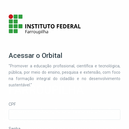
Acessar o Orbital
"Promover a educação profissional, científica e tecnológica,
INSTITUTO FEDERAL
pública, por meio do ensino, pesquisa e extensão, com foco
na formação integral do cidadão e no desenvolvimento
sustentável."
FARROUPILHA
CPF
"Promover a educação profissional, científica e
tecnológica, pública, por meio do ensino,
pesquisa e extensão, com foco na formação
Senha